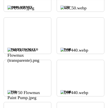
PU3000 AIRMIX
40C50
34F60 FLOWMAX®
33F440
20F50
20F440