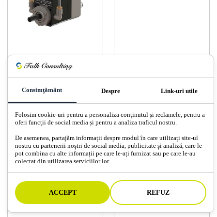
2K GEAR PUMP
VAS SUB PRESIUNE
Consimţământ
Despre
Link-uri utile
Folosim cookie-uri pentru a personaliza conținutul și reclamele, pentru a
oferi funcții de social media și pentru a analiza traficul nostru.
De asemenea, partajăm informații despre modul în care utilizați site-ul
nostru cu partenerii noștri de social media, publicitate și analiză, care le
PU2150F
02C85
pot combina cu alte informații pe care le-ați furnizat sau pe care le-au
colectat din utilizarea serviciilor lor.
ACCEPT
REFUZ