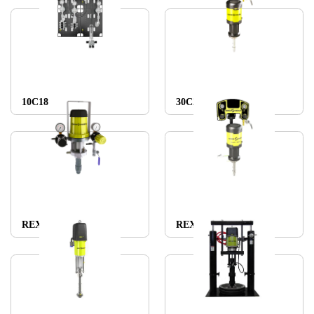
10C18
30C25 AIRMIX®
REXSON SH0060
REXSON S1