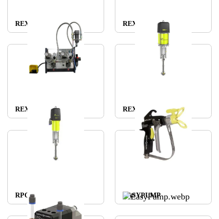
REXSON E50
REXSON 63C106
REXSON 60C60
REXSON 53C216
RPG
EASYPUMP